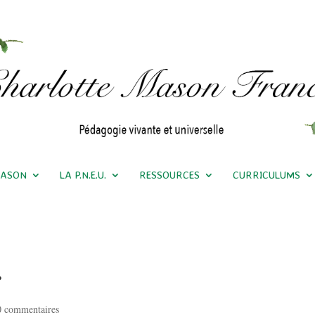
MASON
LA P.N.E.U.
RESSOURCES
CURRICULUMS
…
0 commentaires