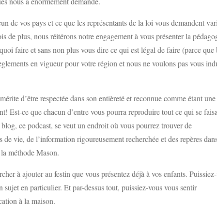
iqués nous a énormément demandé.
un de vos pays et ce que les représentants de la loi vous demandent var
is de plus, nous réitérons notre engagement à vous présenter la pédago
uoi faire et sans non plus vous dire ce qui est légal de faire (parce que
èglements en vigueur pour votre région et nous ne voulons pas vous ind
érite d’être respectée dans son entièreté et reconnue comme étant une
t! Est-ce que chacun d’entre vous pourra reproduire tout ce qui se faisa
og, ce podcast, se veut un endroit où vous pourrez trouver de
nes de vie, de l’information rigoureusement recherchée et des repères dan
de la méthode Mason.
rcher à ajouter au festin que vous présentez déjà à vos enfants. Puissiez
ujet en particulier. Et par-dessus tout, puissiez-vous vous sentir
cation à la maison.