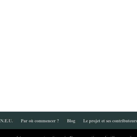
.N.E.U.
Par où commencer ?
Blog
Le projet et ses contributeur