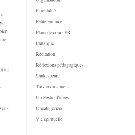
Parentalité
ie
Petite enfance
gie
 bien
Plans de cours PR
uire
Plutarque
Récitation
Réflexions pédagogiques
it au
Shakespeare
Travaux manuels
s
Un Festin d'idées
Uncategorized
-vous
Vie spirituelle