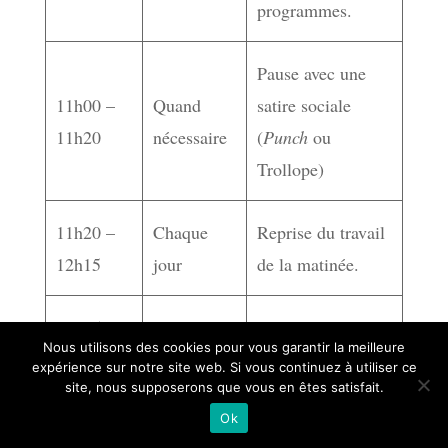
programmes.
Pause avec une
11h00 –
Quand
satire sociale
11h20
nécessaire
(
Punch
ou
Trollope)
11h20 –
Chaque
Reprise du travail
12h15
jour
de la matinée.
12h15 –
Chaque
Lecture d’un
Nous utilisons des cookies pour vous garantir la meilleure
12h25
jour
auteur classique.
expérience sur notre site web. Si vous continuez à utiliser ce
site, nous supposerons que vous en êtes satisfait.
Ok
Dîner (déjeuner)
Chaque